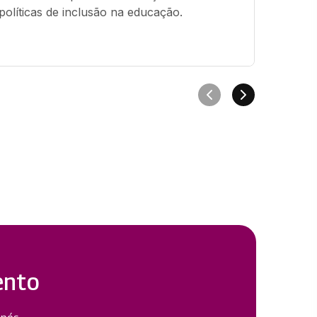
políticas de inclusão na educação.
oferec
de neur
desenv
ento