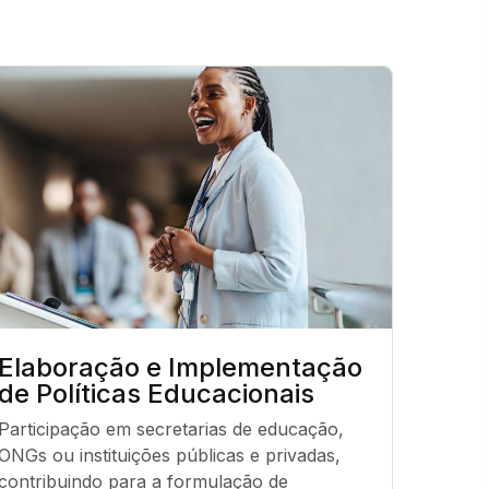
Elaboração e Implementação
Apoi
de Políticas Educacionais
Inte
Psic
Participação em secretarias de educação, 
ONGs ou instituições públicas e privadas, 
Atuaçã
contribuindo para a formulação de 
desenvo