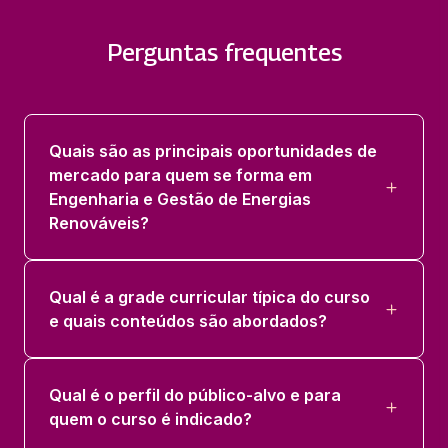
36 horas
Perguntas frequentes
ENERGIAS ALTERNATIVAS E ENERGIAS
LIMPAS
36 horas
Quais são as principais oportunidades de
GERENCIAMENTO DE RISCOS
mercado para quem se forma em
36 horas
Engenharia e Gestão de Energias
Renováveis?
GESTÃO E LEGISLAÇÃO AMBIENTAL
36 horas
Qual é a grade curricular típica do curso
e quais conteúdos são abordados?
PROJETO DE INSTALAÇÕES DE ENERGIAS
RENOVÁVEIS
36 horas
Qual é o perfil do público-alvo e para
quem o curso é indicado?