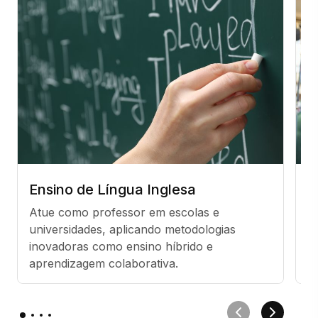
Ensino de Língua Inglesa
P
Atue como professor em escolas e 
Pa
universidades, aplicando metodologias 
e
inovadoras como ensino híbrido e 
ne
aprendizagem colaborativa.
a