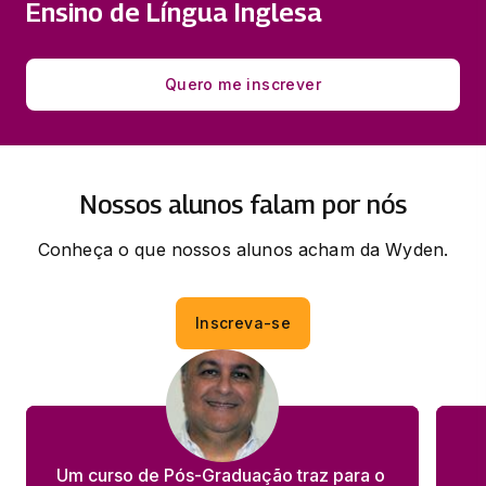
LINGUA INGLESA - RELAÇÕES
Ensino de Língua Inglesa
DISCURSIVAS
33 horas
Quero me inscrever
METODOLOGIAS ATIVAS:
PRESSUPOSTOS TEÓRICOS
33 horas
Nossos alunos falam por nós
Conheça o que nossos alunos acham da Wyden.
Inscreva-se
Um curso de Pós-Graduação traz para o 