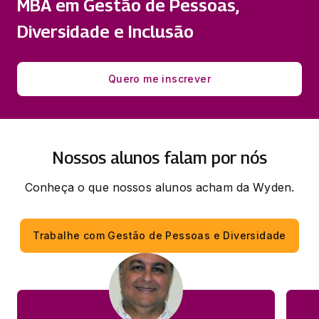
MBA em Gestão de Pessoas,
RECRUTAMENTO, SELEÇÃO E
Diversidade e Inclusão
PROVIMENTO DE PESSOAL
33 horas
Quero me inscrever
REDES SOCIAIS, PROCESSOS SELETIVOS
E REMUNERAÇÃO
33 horas
Nossos alunos falam por nós
Conheça o que nossos alunos acham da Wyden.
Trabalhe com Gestão de Pessoas e Diversidade