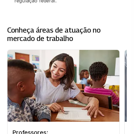
regulação federal.
Conheça áreas de atuação no
mercado de trabalho
Professores:
G