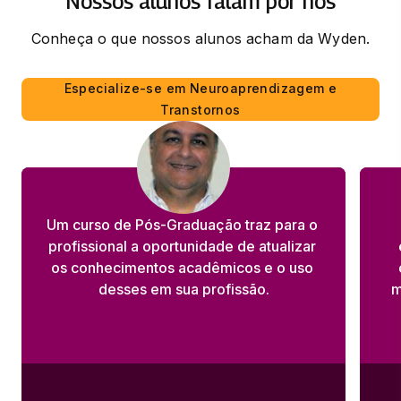
Nossos alunos falam por nós
Conheça o que nossos alunos acham da Wyden.
Especialize-se em Neuroaprendizagem e
Transtornos
Um curso de Pós-Graduação traz para o 
profissional a oportunidade de atualizar 
os conhecimentos acadêmicos e o uso 
desses em sua profissão.
m