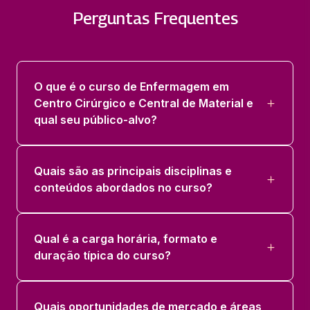
ENFERMAGEM EM RECUPERAÇÃO
Perguntas Frequentes
ANESTÉSICA
36 horas
ENFERMAGEM EM TECNOLOGIAS
O que é o curso de Enfermagem em
CIRURGICAS E CIRURGIAS ROBOTICAS
Centro Cirúrgico e Central de Material e
36 horas
qual seu público-alvo?
GESTAO DE PESSOAS EM
ORGANIZACOES HOSPITALARES
Quais são as principais disciplinas e
36 horas
conteúdos abordados no curso?
URGENCIA E EMERGENCIA, CLINICA
CIRURGICA.
Qual é a carga horária, formato e
duração típica do curso?
36 horas
Quais oportunidades de mercado e áreas